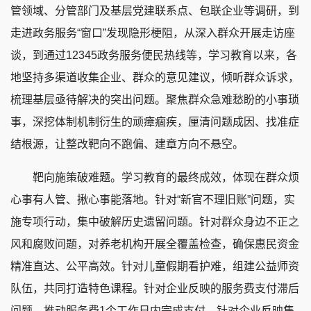
管领域、分管部门及基层党建联系点、包联企业等调研，到
走进政务服务“窗口”发现隐形梗阻，从深入群众开展走访座
谈，到通过12345政务服务便民热线等，学习教育以来，各
地坚持多渠道收集企业、群众的意见建议，倾听群众诉求，
梳理基层亟待解决的突出问题。聚焦群众急难愁盼的小事琐
事，深挖体制机制衍生的顽瘴痼疾，厘清问题成因、找准症
结根源，让整改靶向不跑偏、建章方向不悬空。
靶向施策破难题。学习教育的最终成效，体现在群众烦
心事有人管、揪心事能落地。针对“新官不理旧账”问题，实
施专项行动，集中破解历史遗留问题。针对群众身边不正之
风和腐败问题，对养老机构开展全覆盖检查，确保惠民资金
精准直达、公平高效。针对儿童假期看护难，组建公益师资
队伍，共同打造特色课程。针对企业反映的服务费支付滞后
问题，推动服务费1个工作日内完成支付。针对企业反映集