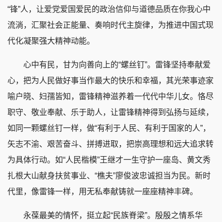
“锋”人，让爱党爱国爱民的政治信仰与道德品质在你我心中
流淌，汇聚社会正能量、奏响时代主旋律，为推进中国式现
代化凝聚强大精神动能。
心中有民，甘为向善向上的“螺丝钉”。雷锋坚持奉献爱
心，把为人民做好事当作最大的快乐和幸福，其光荣事迹家
喻户晓、妇孺皆知，雷锋精神滋养着一代代中华儿女。恪尽
职守、敬业奉献、乐于助人，让雷锋精神得到弘扬与延续，
如同一颗螺丝钉一样，做“有利于人民、有利于国家的人”，
矢志不渝、艰苦奋斗、拼搏进取，把崇高理想和远大追求转
为具体行动。如“人民楷模”王继才一生守护一座岛、黄文秀
扎根大山献身扶贫事业、“樵夫”廖俊波忠诚担当为民。新时
代里，像雷锋一样，用无私奉献铸就一座座精神丰碑。
永葆最美的情怀，挺立起“民族脊梁”。殷殷之情系华