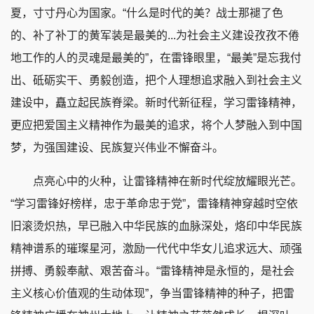
夏，寸寸丹心为国家。“什么是时代的美？战士那褪了色
的、补了补丁的黄军装是最美的...为社会主义建设孜孜不倦
地工作的人的灵魂是最美的”，在雷锋眼里，“最美”是忘我付
出、砥砺实干、勇毅创造，把个人理想追求融入到社会主义
建设中，矗立起民族脊梁。新时代新征程，学习雷锋精神，
更应把爱国主义精神作为最美的追求，将个人梦融入到中国
梦，为强国建设、民族复兴伟业不懈奋斗。
点亮心中的火种，让雷锋精神在新时代绽放耀眼光芒。
“学习雷锋好榜样，忠于革命忠于党”，雷锋精神穿越时空依
旧滚烫炽热，早已融入中华民族的血脉深处，烙印中华民族
精神谱系的璀璨星河，激励一代代中华女儿追求远大、顽强
拼搏、勇毅奉献、艰苦奋斗。“雷锋精神是永恒的，是社会
主义核心价值观的生动体现”，争当雷锋精神的种子，把雷