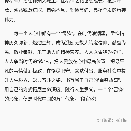
锋精神广播在神州大地上，让精神之花茁然成长、根深叶
茂，激荡锐意进取、自强不息、勤俭节约、昂扬奋发的精神
伟力。
每一个人心中都有一个“雷锋”。在时代浪潮里，雷锋精
神历久弥新、熠熠生辉，成为激励无数人笃定信仰、勤勉为
民、敬业奉献、乐于助人的精神营养。人人以雷锋为榜样、
人人争当时代追“锋”人，把人民放在心中最高位置、把最平
凡的事情做到极致，在恪尽职守、默默付出、服务社会中提
升人生境界、彰显奋斗之姿，书写属于自己的“雷锋故事”，
用自己的方式拓展生命深度、践行人生意义。一个个“雷锋”
的形象，便是时代中国的万千气象。(段官敬)
责任编辑：邵江梅